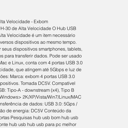
lta Velocidade - Exbom
UH-30 de Alta Velocidade O Hub USB 
lta Velocidade é um item necessário 
diversos dispositivos ao mesmo tempo. 
seus dispositivos smartphones, tablets, 
os para transferir dados. Pode ser usado 
ac e Linux, conta com 4 portas USB 3.0 
cidade, que atingem até 5Gbps e luz de 
ções: Marca: exbom 4 portas USB 3.0 
spositivos. Tomada DC5V. Compatível 
: Tipo-A - downstream (x4), Tipo B 
a Windows> 2K/XP/Vista/Win7/Linux/MAC 
nsferência de dados: USB 3.0: 5Gps / 
ção de energia: DC5V Conteúdo da 
rtas Pesquisas hub usb bom hub usb 
onte hub usb hub usb para pc melhor 