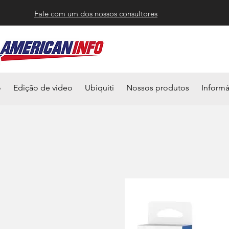
Fale com um dos nossos consultores
o
Edição de video
Ubiquiti
Nossos produtos
Informá