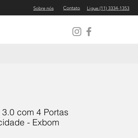
Contato
Sobre nós
Ligue.(11)
3334-1353
3.0 com 4 Portas
ocidade - Exbom