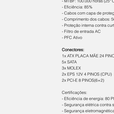
- MTBF: 100.000 horas (25º 
- Eficiência: 85%
- Cabos com capa de prote
- Comprimento dos cabos: 
- Proteção interna contra cu
- Filtro de entrada AC
- PFC Ativo
Conectores:
1x ATX PLACA MÃE 24 PIN
5x SATA
3x MOLEX
2x EPS 12V 4 PINOS (CPU)
2x PCI-E 8 PINOS(6+2)
Certificações:
- Eficiência de energia: 80 
- Segurança elétrica contra 
- Segurança eletromagnética