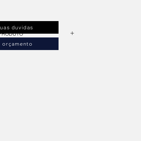
suas duvidas
 PRODUTO
r orçamento
ÉCNICAS
x
 2.3
iga
leção automatica (auto range): 
~60Hz
rada: 8~4A
da: 3.3V-18A, 5V-18A, +12V-54A, 