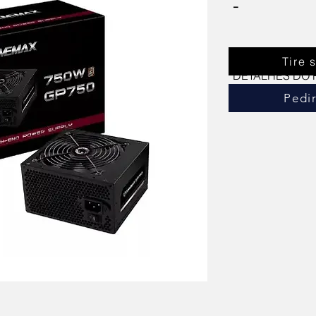
-
Tire 
DETALHES DO
Pedi
INFORMAÇÕES T
Características:
- Marca: Gamema
- Versão: ATX 12V
Especificações:
- Modelo: GP750
- Cor: Preta
- Potência: 750W
- Chave Liga/Desl
- Voltagem com se
100~240V
- Frequência: 50
- Corrente de ent
- Corrente de saí