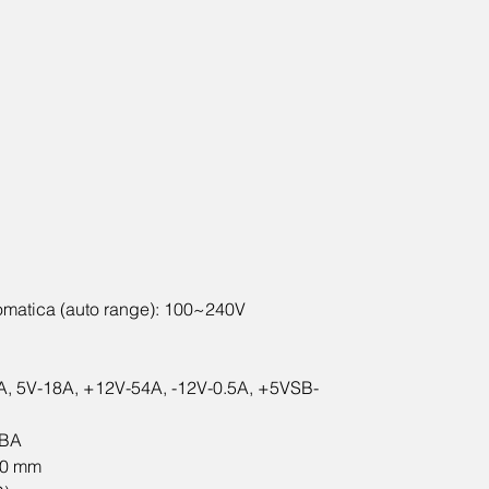
-12V-0.5A, +5VSB
- Baixo ruído acú
- Refrigeração: V
- MTBF: 100.000 h
- Eficiência: 85%
- Cabos com capa
- Comprimento do
- Proteção interna
OPP/ UVP/ OCP
- Filtro de entrad
- PFC Ativo
Conectores:
omatica (auto range): 100~240V
1x ATX PLACA MÃ
5x SATA
3x MOLEX
2x EPS 12V 4 PIN
8A, 5V-18A, +12V-54A, -12V-0.5A, +5VSB-
2x PCI-E 8 PINOS
dBA
Certificações:
120 mm
- Eficiência de en