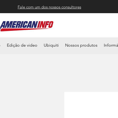
Fale com um dos nossos consultores
o
Edição de video
Ubiquiti
Nossos produtos
Informá