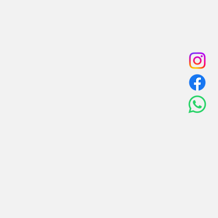
ica contra surtos e combustão 
omagnética quanto a descargas de 
ica: IEC 61000
9001
alagem:
 GP750
BO DE FORÇA**
uto (L x A x P):
m