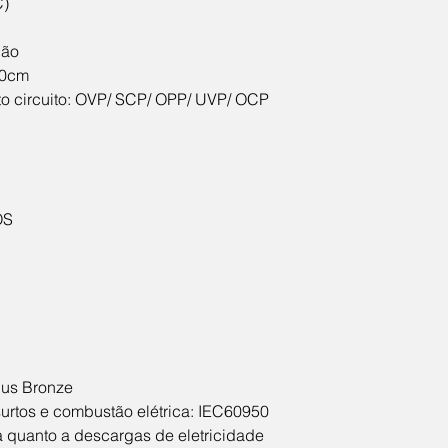
C)
- Segurança elétr
elétrica: IEC60950
- Segurança eletr
ção
eletricidade estát
50cm
- Qualidade ISO-
rto circuito: OVP/ SCP/ OPP/ UVP/ OCP
Conteúdo da Emb
- Fonte Gamemax
- Cabo de energia
**ACOMPANHA CA
OS
Dimensões do Prod
140 x  85 x 150m
Plus Bronze
surtos e combustão elétrica: IEC60950
 quanto a descargas de eletricidade 