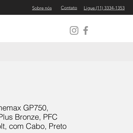
Contato
Sobre nós
Ligue.(11)
3334-1353
memax GP750,
Plus Bronze, PFC
olt, com Cabo, Preto