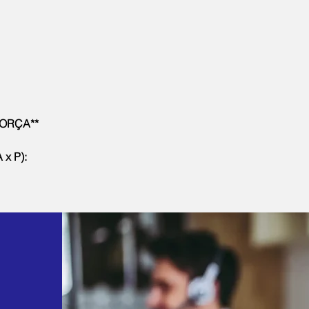
ORÇA**
 x P):