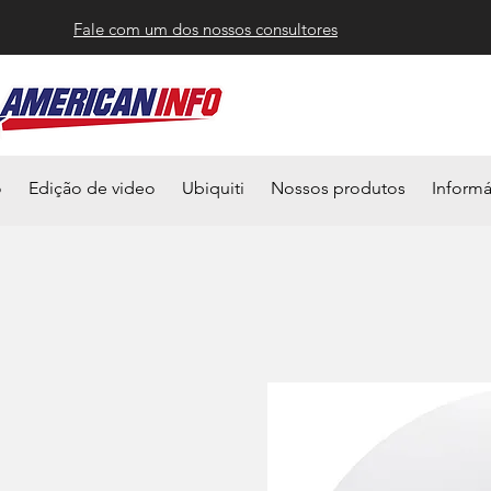
Fale com um dos nossos consultores
o
Edição de video
Ubiquiti
Nossos produtos
Informá