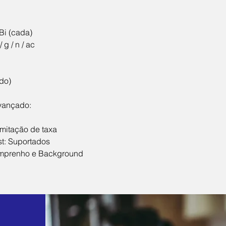
Bi (cada)
 g / n / ac
ído)
vançado:
mitação de taxa
st: Suportados
emprenho e Background