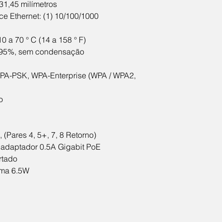
31,45 milímetros
ace Ethernet: (1) 10/100/1000
0 a 70 ° C (14 a 158 ° F)
 95%, sem condensação
WPA-PSK, WPA-Enterprise (WPA / WPA2, 
o
, (Pares 4, 5+, 7, 8 Retorno)
, adaptador 0.5A Gigabit PoE
rtado
ima 6.5W