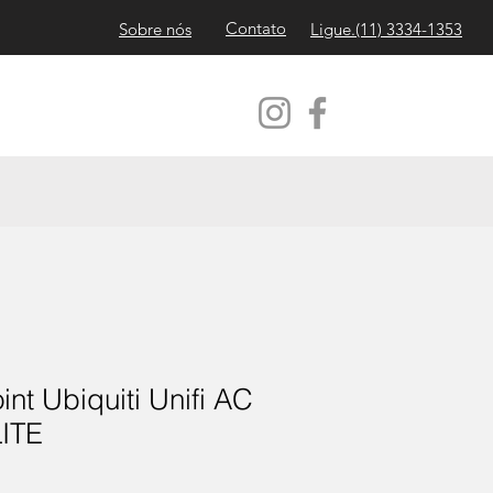
Contato
Sobre nós
Ligue.(11)
3334-1353
nt Ubiquiti Unifi AC
ITE